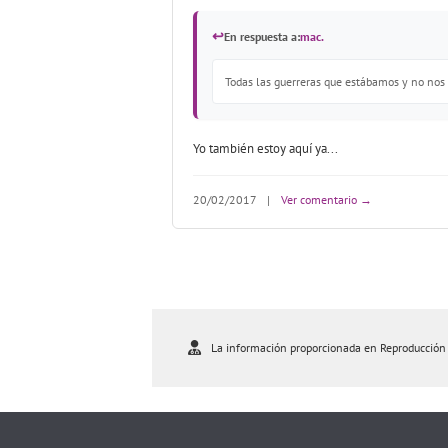
↩
En respuesta a:
mac.
Todas las guerreras que estábamos y no nos 
Yo también estoy aquí ya...
20/02/2017
|
Ver comentario →
La información proporcionada en Reproducción As