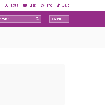
5.393
158K
37K
1.610
Menú
0