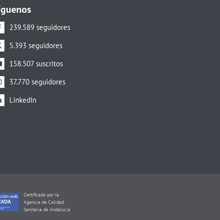
íguenos
239.589 seguidores
5.393 seguidores
158.507 suscritos
37.770 seguidores
LinkedIn
Certificado por la
Agencia de Calidad
Sanitaria de Andalucía