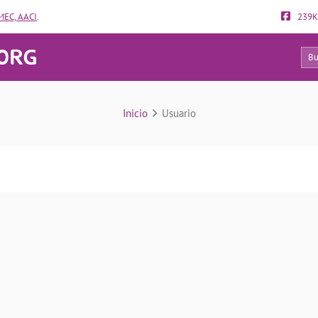
EC, AACI
.
239K
13
Usuario
Inicio
Usuario