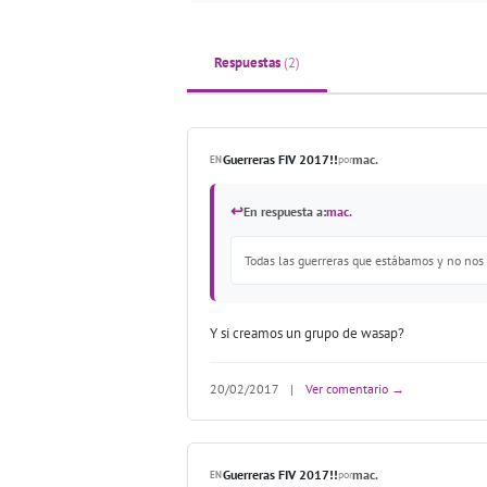
Respuestas
(2)
Guerreras FIV 2017!!
mac.
EN
por
↩
En respuesta a:
mac.
Todas las guerreras que estábamos y no nos 
Y si creamos un grupo de wasap?
20/02/2017
|
Ver comentario →
Guerreras FIV 2017!!
mac.
EN
por