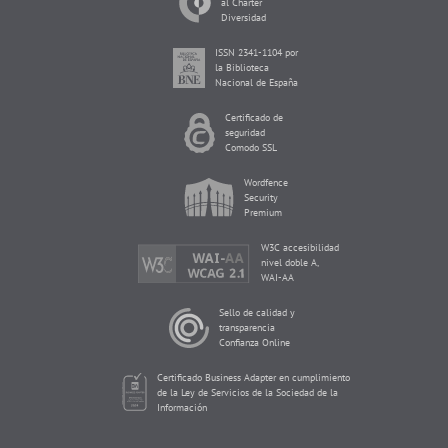
al Charter
Diversidad
ISSN 2341-1104 por
la Biblioteca
Nacional de España
Certificado de
seguridad
Comodo SSL
Wordfence
Security
Premium
W3C accesibilidad
nivel doble A,
WAI-AA
Sello de calidad y
transparencia
Confianza Online
Certificado Business Adapter en cumplimiento
de la Ley de Servicios de la Sociedad de la
Información