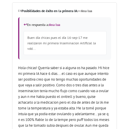
Posibilidades de éxito en la primera IA
Ana lua
EN
por
↩
En respuesta a:
Ana lua
Buen día chicas pues el día 16-sep-17 me
realizaron mi primera Inseminacion Artificial la
vdd...
Hola chicas! Querria saber si a alguna os ha pasado. Mi hice
mi primera IA hace 6 dias....el caso es que aunque intento
ser positiva creo que no tengo muchas oportunidades de
que vaya a salir positivo. Como dos o tres dias antes a la
inseminacion tenia mucho flujo como cuando vas a ovular
y aun n me habia puesto el ovitrell y bueno, quise
achacarlo a la medicacion pero el dia de antes de la IA me
tome la temperatura y ya estaba alta. Me la tomé porque
intuia que ya podia estar ovulando y adelantarme...ya se q
n es 100% fiable lo de la tempe pero puff todos los meses
que la he tomado subia despues de ovular. Aun me queda