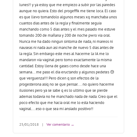
lunes!! y ya estoy que me empiezo a subir por las paredes
aunque no quiera. Esto del progeffik me tiene loca. El caso
es que llevo tomandolo algunos meses xq manchaba unos
cuantos dias antes de la regla y finalmente seguia
manchando como 5 dias antes y el mes pasado me estuve
tomando 200 de mañana y 200 de noche pwro via oral.
Nunca me ha dado ningun sintoma de nada, ni mareos ni
nauseas ni nada aun asi manche de nuevo 5 dias antes de
la regla. Sin embargo este mes al hacerme la IA me lo
mandaron via vaginal pero tomo exactamente la misma
cantidad. Estoy llena de gases como desde hace una
semana... me paso el dia eructando y algunos pedetes 😓
que verguenza!!! Pero dicen q son efectos de la
progesterona asiq no se que pensar.... no quiero hacerme
ilusiones pero ya se sabe q es lo ultimo que se pierde
ademas todavia no he manchado nada de nada. Creo que el
poco efecto que me hacia oral me lo esta haciendo
vaginal....eso o que sea mi ansiado positivo!!
25/01/2018
|
Ver comentario →