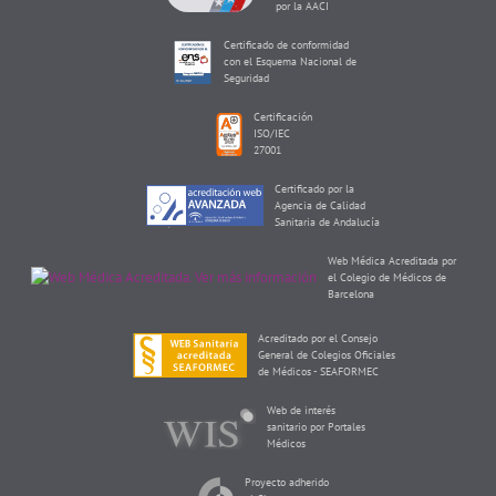
por la AACI
Certificado de conformidad
con el Esquema Nacional de
Seguridad
Certificación
ISO/IEC
27001
Certificado por la
Agencia de Calidad
Sanitaria de Andalucía
Web Médica Acreditada por
el Colegio de Médicos de
Barcelona
Acreditado por el Consejo
General de Colegios Oficiales
de Médicos - SEAFORMEC
Web de interés
sanitario por Portales
Médicos
Proyecto adherido