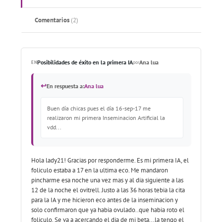
Comentarios
(2)
Posibilidades de éxito en la primera IA
Ana lua
EN
por
↩
En respuesta a:
Ana lua
Buen día chicas pues el día 16-sep-17 me
realizaron mi primera Inseminacion Artificial la
vdd...
Hola lady21! Gracias por responderme. Es mi primera IA, el
foliculo estaba a 17 en la ultima eco. Me mandaron
pincharme esa noche una vez mas y al dia siguiente a las
12 de la noche el ovitrell. Justo a las 36 horas tebia la cita
para la IA y me hicieron eco antes de la inseminacion y
solo confirmaron que ya habia ovulado..que habia roto el
foliculo. Se va a acercando el dia de mi beta...la tengo el