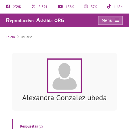
239K
5.391
158K
37K
1.654
Menú
Usuario
Inicio
Usuario
Alexandra González ubeda
Respuestas
(2)