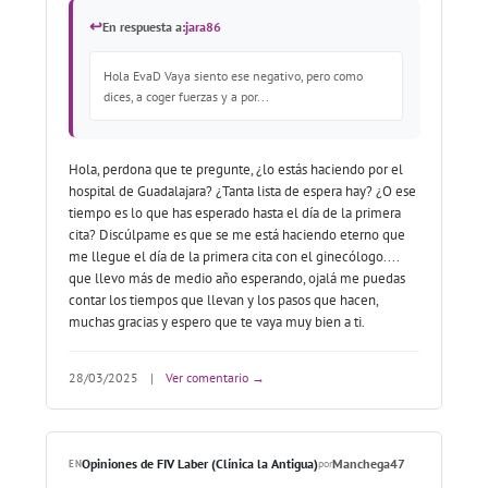
↩
En respuesta a:
jara86
Hola EvaD Vaya siento ese negativo, pero como
dices, a coger fuerzas y a por...
Hola, perdona que te pregunte, ¿lo estás haciendo por el
hospital de Guadalajara? ¿Tanta lista de espera hay? ¿O ese
tiempo es lo que has esperado hasta el día de la primera
cita? Discúlpame es que se me está haciendo eterno que
me llegue el día de la primera cita con el ginecólogo....
que llevo más de medio año esperando, ojalá me puedas
contar los tiempos que llevan y los pasos que hacen,
muchas gracias y espero que te vaya muy bien a ti.
28/03/2025
|
Ver comentario →
Opiniones de FIV Laber (Clínica la Antigua)
Manchega47
EN
por