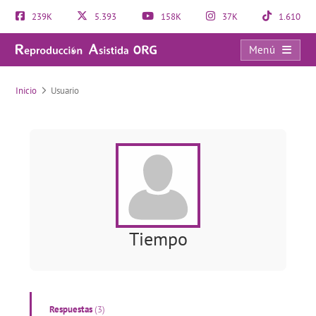
239K
5.393
158K
37K
1.610
Menú
Usuario
Inicio
Usuario
Tiempo
Respuestas
(3)