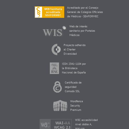
Acreditado por el Consejo
General de Colegios Oficiales
de Médicos - SEAFORMEC
Web de interés
sanitario por Portales
Médicos
Proyecto adherido
al Charter
Diversidad
ISSN 2341-1104 por
la Biblioteca
Nacional de España
Certificado de
seguridad
Comodo SSL
Wordfence
Security
Premium
W3C accesibilidad
nivel doble A,
WAI-AA