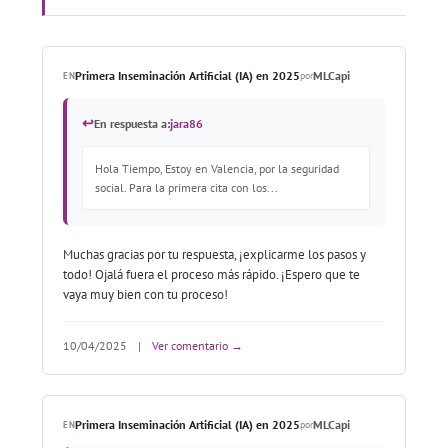
Primera Inseminación Artificial (IA) en 2025
MLCapi
EN
por
↩
En respuesta a:
jara86
Hola Tiempo, Estoy en Valencia, por la seguridad
social. Para la primera cita con los...
Muchas gracias por tu respuesta, ¡explicarme los pasos y
todo! Ojalá fuera el proceso más rápido. ¡Espero que te
vaya muy bien con tu proceso!
10/04/2025
|
Ver comentario →
Primera Inseminación Artificial (IA) en 2025
MLCapi
EN
por