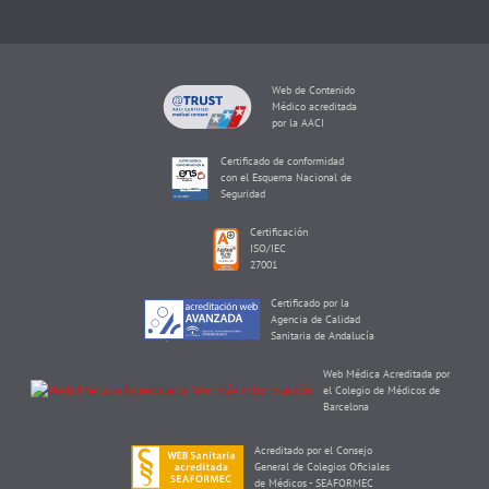
Web de Contenido
Médico acreditada
por la AACI
Certificado de conformidad
con el Esquema Nacional de
Seguridad
Certificación
ISO/IEC
27001
Certificado por la
Agencia de Calidad
Sanitaria de Andalucía
Web Médica Acreditada por
el Colegio de Médicos de
Barcelona
Acreditado por el Consejo
General de Colegios Oficiales
de Médicos - SEAFORMEC