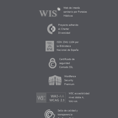
Web de interés
sanitario por Portales
Médicos
Proyecto adherido
al Charter
Diversidad
ISSN 2341-1104 por
la Biblioteca
Nacional de España
Certificado de
seguridad
Comodo SSL
Wordfence
Security
Premium
W3C accesibilidad
nivel doble A,
WAI-AA
Sello de calidad y
transparencia