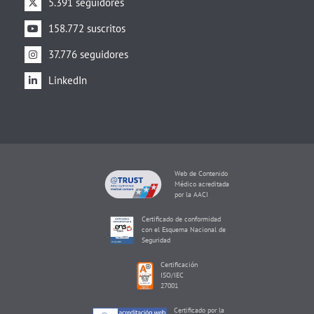
5.391 seguidores
158.772 suscritos
37.776 seguidores
LinkedIn
Web de Contenido
Médico acreditada
por la AACI
Certificado de conformidad
con el Esquema Nacional de
Seguridad
Certificación
ISO/IEC
27001
Certificado por la