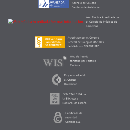
Agencia de Calidad
Sanitaria de Andalucía
Web Médica Acreditada por
el Colegio de Médicos de
Barcelona
Acreditado por el Consejo
General de Colegios Oficiales
de Médicos - SEAFORMEC
Web de interés
sanitario por Portales
Médicos
Proyecto adherido
al Charter
Diversidad
ISSN 2341-1104 por
la Biblioteca
Nacional de España
Certificado de
seguridad
Comodo SSL