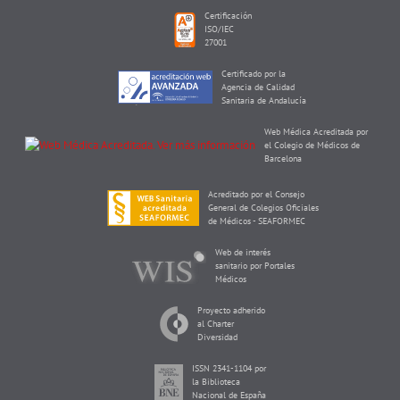
Certificación
ISO/IEC
27001
Certificado por la
Agencia de Calidad
Sanitaria de Andalucía
Web Médica Acreditada por
el Colegio de Médicos de
Barcelona
Acreditado por el Consejo
General de Colegios Oficiales
de Médicos - SEAFORMEC
Web de interés
sanitario por Portales
Médicos
Proyecto adherido
al Charter
Diversidad
ISSN 2341-1104 por
la Biblioteca
Nacional de España