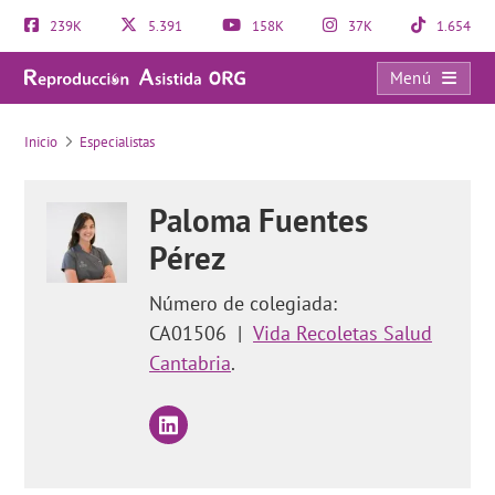
239K
5.391
158K
37K
1.654
Menú
Inicio
Especialistas
Paloma Fuentes
Pérez
Número de colegiada:
CA01506
|
Vida Recoletas Salud
Cantabria
.