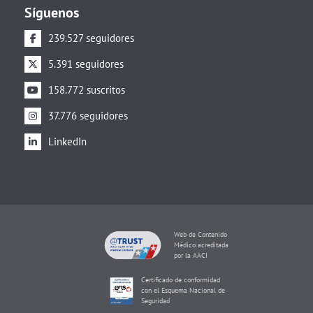
Síguenos
239.527 seguidores
5.391 seguidores
158.772 suscritos
37.776 seguidores
LinkedIn
Web de Contenido
Médico acreditada
por la AACI
Certificado de conformidad
con el Esquema Nacional de
Seguridad