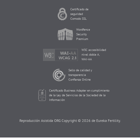
Certificado de
seguridad
Comodo SSL
Wordfence
Security
Premium
W3C accesibilidad
nivel doble A,
WAI-AA
Sello de calidad y
transparencia
Confianza Online
Certificado Business Adapter en cumplimiento
de la Ley de Servicios de la Sociedad de la
Información
Reproducción Asistida ORG Copyright © 2026 de Eureka Fertility.