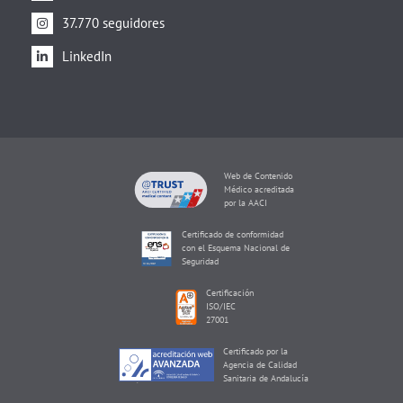
37.770 seguidores
LinkedIn
Web de Contenido
Médico acreditada
por la AACI
Certificado de conformidad
con el Esquema Nacional de
Seguridad
Certificación
ISO/IEC
27001
Certificado por la
Agencia de Calidad
Sanitaria de Andalucía