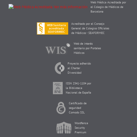
Web Médica Acreditada por
el Colegio de Médicos de
Barcelona
Acreditado por el Consejo
General de Colegios Oficiales
de Médicos - SEAFORMEC
Web de interés
sanitario por Portales
Médicos
Proyecto adherido
al Charter
Diversidad
ISSN 2341-1104 por
la Biblioteca
Nacional de España
Certificado de
seguridad
Comodo SSL
Wordfence
Security
Premium