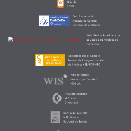
ISO/IEC
27001
Certificado por la
Agencia de Calidad
Sanitaria de Andalucía
Web Médica Acreditada por
el Colegio de Médicos de
Barcelona
Acreditado por el Consejo
General de Colegios Oficiales
de Médicos - SEAFORMEC
Web de interés
sanitario por Portales
Médicos
Proyecto adherido
al Charter
Diversidad
ISSN 2341-1104 por
la Biblioteca
Nacional de España