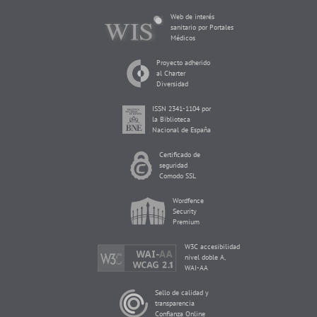
Web de interés
sanitario por Portales
Médicos
Proyecto adherido
al Charter
Diversidad
ISSN 2341-1104 por
la Biblioteca
Nacional de España
Certificado de
seguridad
Comodo SSL
Wordfence
Security
Premium
W3C accesibilidad
nivel doble A,
WAI-AA
Sello de calidad y
transparencia
Confianza Online