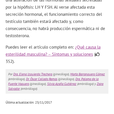
una alteración de las hormonas sexuales secretadas
por la hipófisis: LH Y FSH. Al verse afectada esta
secreción hormonal, el funcionamiento correcto del
testículo también estará afectado y, como
consecuencia, no habrá producción espermática ni de
testosterona.
Puedes leer el artículo completo en:
¿Qué causa la
esterilidad masculina? – Síntomas y soluciones
(
352).
Por
Dra. Elena Izquierdo Trechera
(ginecóloga),
Marta Barranquero Gómez
(embrióloga),
Dr. Óscar Collado Ramos
(ginecólogo),
Dra. Paloma de la
Fuente Vaquero
(ginecóloga),
Silvia Azaña Gutiérrez
(embrióloga) y
Zaira
Salvador
(embrióloga).
Última actualización: 23/11/2017