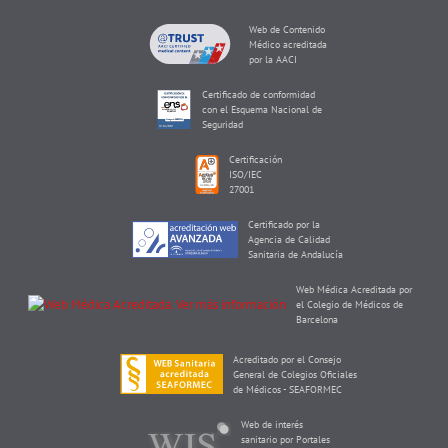
Web de Contenido
Médico acreditada
por la AACI
Certificado de conformidad
con el Esquema Nacional de
Seguridad
Certificación
ISO/IEC
27001
Certificado por la
Agencia de Calidad
Sanitaria de Andalucía
Web Médica Acreditada por
el Colegio de Médicos de
Barcelona
Acreditado por el Consejo
General de Colegios Oficiales
de Médicos - SEAFORMEC
Web de interés
sanitario por Portales