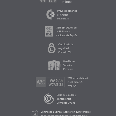
Médicos
Proyecto adherido
al Charter
Diversidad
ISSN 2341-1104 por
la Biblioteca
Nacional de España
Certificado de
seguridad
Comodo SSL
Wordfence
Security
Premium
W3C accesibilidad
nivel doble A,
WAI-AA
Sello de calidad y
transparencia
Confianza Online
Certificado Business Adapter en cumplimiento
de la Ley de Servicios de la Sociedad de la