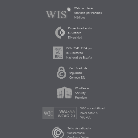
Web de interés
sanitario por Portales
Médicos
Proyecto adherido
al Charter
Diversidad
ISSN 2341-1104 por
la Biblioteca
Nacional de España
Certificado de
seguridad
Comodo SSL
Wordfence
Security
Premium
W3C accesibilidad
nivel doble A,
WAI-AA
Sello de calidad y
transparencia
Confianza Online