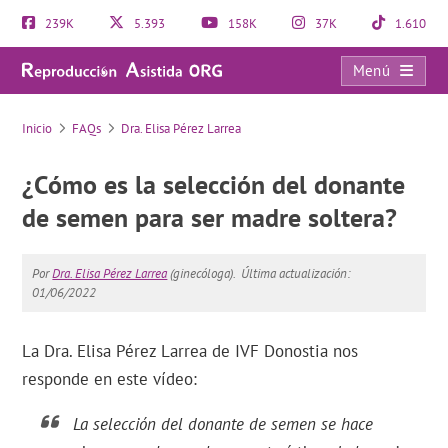
239K
5.393
158K
37K
1.610
Menú
FAQs
Inicio
FAQs
Dra. Elisa Pérez Larrea
¿Cómo es la selección del donante
de semen para ser madre soltera?
Por
Dra. Elisa Pérez Larrea
(ginecóloga).
Última actualización:
01/06/2022
La Dra. Elisa Pérez Larrea de IVF Donostia nos
responde en este vídeo:
La selección del donante de semen se hace