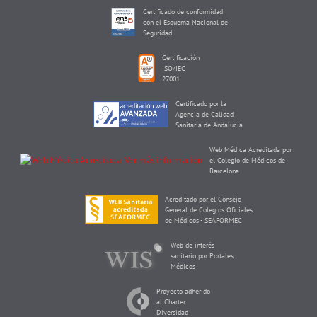
Certificado de conformidad
con el Esquema Nacional de
Seguridad
Certificación
ISO/IEC
27001
Certificado por la
Agencia de Calidad
Sanitaria de Andalucía
Web Médica Acreditada por
el Colegio de Médicos de
Barcelona
Acreditado por el Consejo
General de Colegios Oficiales
de Médicos - SEAFORMEC
Web de interés
sanitario por Portales
Médicos
Proyecto adherido
al Charter
Diversidad