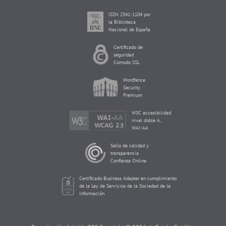
ISSN 2341-1104 por
la Biblioteca
Nacional de España
Certificado de
seguridad
Comodo SSL
Wordfence
Security
Premium
W3C accesibilidad
nivel doble A,
WAI-AA
Sello de calidad y
transparencia
Confianza Online
Certificado Business Adapter en cumplimiento
de la Ley de Servicios de la Sociedad de la
Información