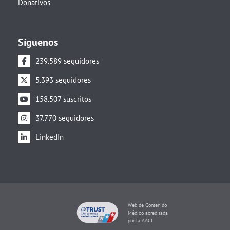
Donativos
Síguenos
239.589 seguidores
5.393 seguidores
158.507 suscritos
37.770 seguidores
LinkedIn
Web de Contenido
Médico acreditada
por la AACI