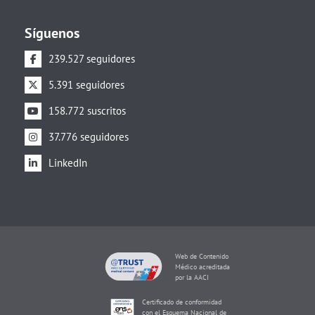
Síguenos
239.527 seguidores
5.391 seguidores
158.772 suscritos
37.776 seguidores
LinkedIn
Web de Contenido
Médico acreditada
por la AACI
Certificado de conformidad
con el Esquema Nacional de