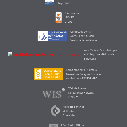
Seguridad
Certificación
ISO/IEC
27001
Certificado por la
Agencia de Calidad
Sanitaria de Andalucía
Web Médica Acreditada por
el Colegio de Médicos de
Barcelona
Acreditado por el Consejo
General de Colegios Oficiales
de Médicos - SEAFORMEC
Web de interés
sanitario por Portales
Médicos
Proyecto adherido
al Charter
Diversidad
ISSN 2341-1104 por