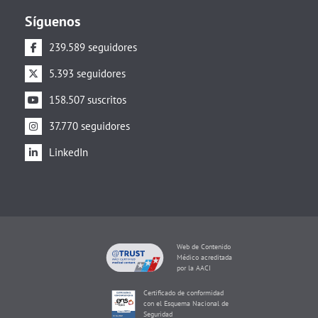
Síguenos
239.589 seguidores
5.393 seguidores
158.507 suscritos
37.770 seguidores
LinkedIn
Web de Contenido
Médico acreditada
por la AACI
Certificado de conformidad
con el Esquema Nacional de
Seguridad