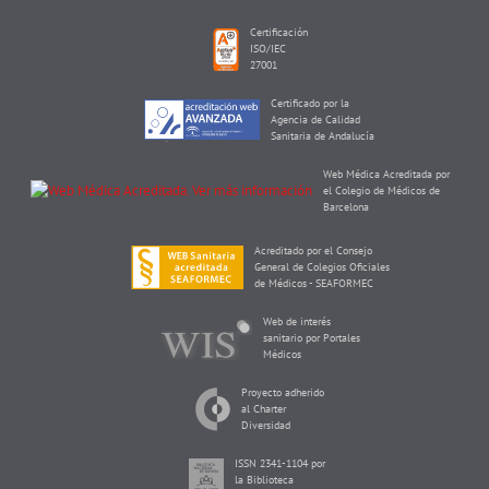
Certificación
ISO/IEC
27001
Certificado por la
Agencia de Calidad
Sanitaria de Andalucía
Web Médica Acreditada por
el Colegio de Médicos de
Barcelona
Acreditado por el Consejo
General de Colegios Oficiales
de Médicos - SEAFORMEC
Web de interés
sanitario por Portales
Médicos
Proyecto adherido
al Charter
Diversidad
ISSN 2341-1104 por
la Biblioteca