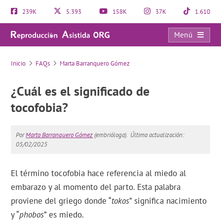
239K
5.393
158K
37K
1.610
Menú
FAQs
Inicio
FAQs
Marta Barranquero Gómez
¿Cuál es el significado de
tocofobia?
Por
Marta Barranquero Gómez
(embrióloga).
Última actualización:
05/02/2025
El término tocofobia hace referencia al miedo al
embarazo y al momento del parto. Esta palabra
proviene del griego donde “
tokos
” significa nacimiento
y “
phobos
” es miedo.