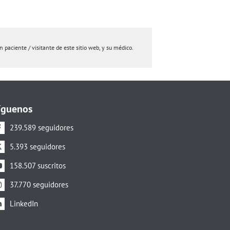
paciente / visitante de este sitio web, y su médico.
íguenos
239.589 seguidores
5.393 seguidores
158.507 suscritos
37.770 seguidores
LinkedIn