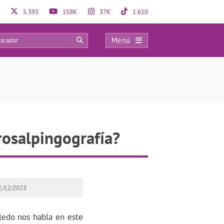
5.393
158K
37K
1.610
Menú
0
rosalpingografía?
11/12/2023
ledo nos habla en este