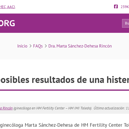
EC, AACI
.
239K
138
FAQs
Inicio
FAQs
Dra. Marta Sánchez-Dehesa Rincón
posibles resultados de una histe
a Rincón
(ginecóloga en HM Fertility Center – HM IMI Toledo).
Última actualización: 
 ginecóloga Marta Sánchez-Dehesa de HM Fertility Center To