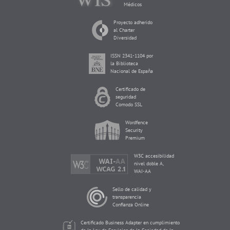
Médicos
Proyecto adherido
al Charter
Diversidad
ISSN 2341-1104 por
la Biblioteca
Nacional de España
Certificado de
seguridad
Comodo SSL
Wordfence
Security
Premium
W3C accesibilidad
nivel doble A,
WAI-AA
Sello de calidad y
transparencia
Confianza Online
Certificado Business Adapter en cumplimiento