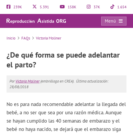
239K
5.391
158K
37K
1.654
Menú
FAQs
Inicio
FAQs
Victoria Moliner
¿De qué forma se puede adelantar
el parto?
Por
Victoria Moliner
(embrióloga en CREA).
Última actualización:
28/08/2018
No es para nada recomendable adelantar la llegada del
bebé, a no ser que sea por una razón médica. Aunque
se hayan cumplido las 40 semanas de embarazo y el
bebé no haya nacido, se dejará que el embarazo siga