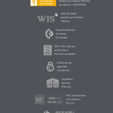
General de Colegios Oficiales
de Médicos - SEAFORMEC
Web de interés
sanitario por Portales
Médicos
Proyecto adherido
al Charter
Diversidad
ISSN 2341-1104 por
la Biblioteca
Nacional de España
Certificado de
seguridad
Comodo SSL
Wordfence
Security
Premium
W3C accesibilidad
nivel doble A,
WAI-AA
Sello de calidad y