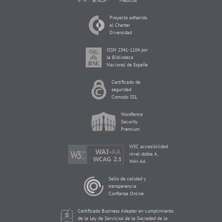
Médicos
Proyecto adherido
al Charter
Diversidad
ISSN 2341-1104 por
la Biblioteca
Nacional de España
Certificado de
seguridad
Comodo SSL
Wordfence
Security
Premium
W3C accesibilidad
nivel doble A,
WAI-AA
Sello de calidad y
transparencia
Confianza Online
Certificado Business Adapter en cumplimiento
de la Ley de Servicios de la Sociedad de la