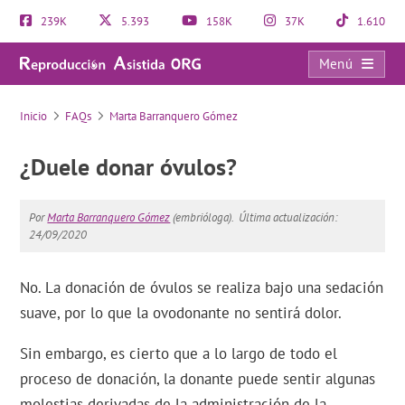
239K
5.393
158K
37K
1.610
Menú
FAQs
Inicio
FAQs
Marta Barranquero Gómez
¿Duele donar óvulos?
Por
Marta Barranquero Gómez
(embrióloga).
Última actualización:
24/09/2020
No. La donación de óvulos se realiza bajo una sedación
suave, por lo que la ovodonante no sentirá dolor.
Sin embargo, es cierto que a lo largo de todo el
proceso de donación, la donante puede sentir algunas
molestias derivadas de la administración de la