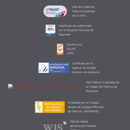
Web de Contenido
Médico acreditada
por la AACI
Certificado de conformidad
con el Esquema Nacional de
Seguridad
Certificación
ISO/IEC
27001
Certificado por la
Agencia de Calidad
Sanitaria de Andalucía
Web Médica Acreditada por
el Colegio de Médicos de
Barcelona
Acreditado por el Consejo
General de Colegios Oficiales
de Médicos - SEAFORMEC
Web de interés
sanitario por Portales