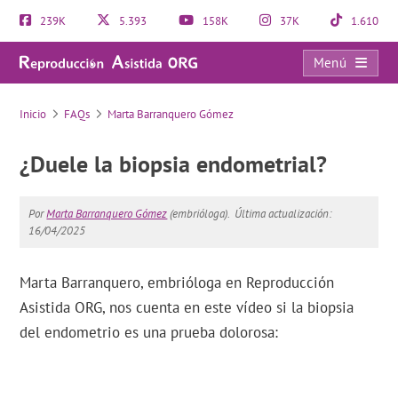
239K
5.393
158K
37K
1.610
Menú
FAQs
Inicio
FAQs
Marta Barranquero Gómez
¿Duele la biopsia endometrial?
Por
Marta Barranquero Gómez
(embrióloga).
Última actualización:
16/04/2025
Marta Barranquero, embrióloga en Reproducción
Asistida ORG, nos cuenta en este vídeo si la biopsia
del endometrio es una prueba dolorosa: