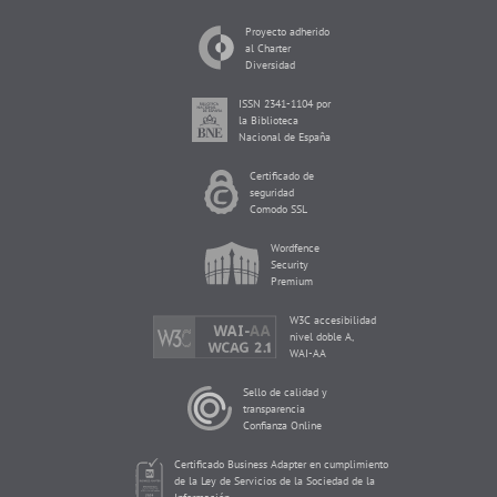
Proyecto adherido
al Charter
Diversidad
ISSN 2341-1104 por
la Biblioteca
Nacional de España
Certificado de
seguridad
Comodo SSL
Wordfence
Security
Premium
W3C accesibilidad
nivel doble A,
WAI-AA
Sello de calidad y
transparencia
Confianza Online
Certificado Business Adapter en cumplimiento
de la Ley de Servicios de la Sociedad de la