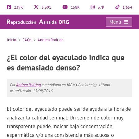
239K
5.391
158K
37K
1.654
Menú
FAQs
Inicio
FAQs
Andrea Rodrigo
¿El color del eyaculado indica que
es demasiado denso?
Por
Andrea Rodrigo
(embrióloga en IREMA Beniarbeig).
Última
actualización: 13/09/2016
El color del eyaculado puede ser de ayuda a la hora de
analizar la calidad seminal. Un semen de color muy
transparente puede indicar baja concentración
espermática y/o una consistencia más acuosa o