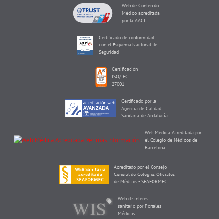
Web de Contenido
Médico acreditada
por la AACI
Certificado de conformidad
con el Esquema Nacional de
Seguridad
Certificación
ISO/IEC
27001
Certificado por la
Agencia de Calidad
Sanitaria de Andalucía
Web Médica Acreditada por
el Colegio de Médicos de
Barcelona
Acreditado por el Consejo
General de Colegios Oficiales
de Médicos - SEAFORMEC
Web de interés
sanitario por Portales
Médicos