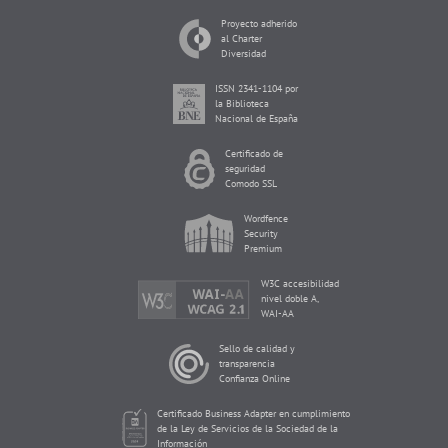
Proyecto adherido
al Charter
Diversidad
ISSN 2341-1104 por
la Biblioteca
Nacional de España
Certificado de
seguridad
Comodo SSL
Wordfence
Security
Premium
W3C accesibilidad
nivel doble A,
WAI-AA
Sello de calidad y
transparencia
Confianza Online
Certificado Business Adapter en cumplimiento
de la Ley de Servicios de la Sociedad de la
Información