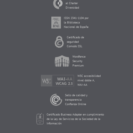
al Charter
Diversidad
ISSN 2341-1104 por
la Biblioteca
Nacional de España
Certificado de
seguridad
Comodo SSL
Wordfence
Security
Premium
W3C accesibilidad
nivel doble A,
WAI-AA
Sello de calidad y
transparencia
Confianza Online
Certificado Business Adapter en cumplimiento
de la Ley de Servicios de la Sociedad de la
Información