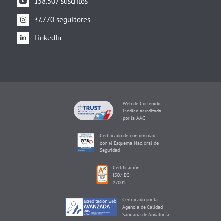
158.507 suscritos
37.770 seguidores
LinkedIn
Web de Contenido
Médico acreditada
por la AACI
Certificado de conformidad
con el Esquema Nacional de
Seguridad
Certificación
ISO/IEC
27001
Certificado por la
Agencia de Calidad
Sanitaria de Andalucía