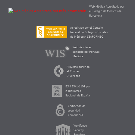
Web Médica Acreditada por
el Colegio de Médicos de
Barcelona
Acreditado por el Consejo
General de Colegios Oficiales
de Médicos - SEAFORMEC
Web de interés
sanitario por Portales
Médicos
Proyecto adherido
al Charter
Diversidad
ISSN 2341-1104 por
la Biblioteca
Nacional de España
Certificado de
seguridad
Comodo SSL
Wordfence
Security
Premium