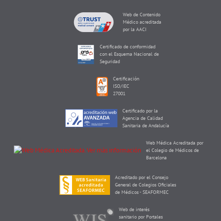
Web de Contenido
Médico acreditada
por la AACI
Certificado de conformidad
con el Esquema Nacional de
Seguridad
Certificación
ISO/IEC
27001
Certificado por la
Agencia de Calidad
Sanitaria de Andalucía
Web Médica Acreditada por
el Colegio de Médicos de
Barcelona
Acreditado por el Consejo
General de Colegios Oficiales
de Médicos - SEAFORMEC
Web de interés
sanitario por Portales