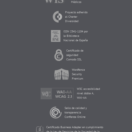
Médicos
Proyecto adherido
al Charter
Diversidad
ISSN 2341-1104 por
la Biblioteca
Nacional de España
Certificado de
seguridad
Comodo SSL
Wordfence
Security
Premium
W3C accesibilidad
nivel doble A,
WAI-AA
Sello de calidad y
transparencia
Confianza Online
Certificado Business Adapter en cumplimiento
de la Ley de Servicios de la Sociedad de la