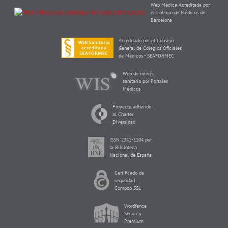
Web Médica Acreditada por
el Colegio de Médicos de
Barcelona
Acreditado por el Consejo
General de Colegios Oficiales
de Médicos - SEAFORMEC
Web de interés
sanitario por Portales
Médicos
Proyecto adherido
al Charter
Diversidad
ISSN 2341-1104 por
la Biblioteca
Nacional de España
Certificado de
seguridad
Comodo SSL
Wordfence
Security
Premium