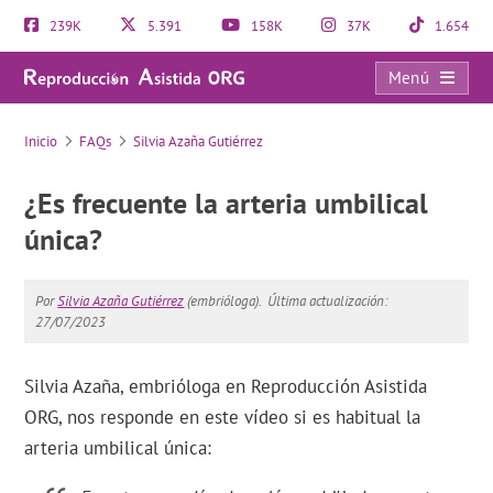
239K
5.391
158K
37K
1.654
Menú
FAQs
Inicio
FAQs
Silvia Azaña Gutiérrez
¿Es frecuente la arteria umbilical
única?
Por
Silvia Azaña Gutiérrez
(embrióloga).
Última actualización:
27/07/2023
Silvia Azaña, embrióloga en Reproducción Asistida
ORG, nos responde en este vídeo si es habitual la
arteria umbilical única: