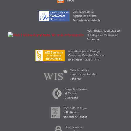
27001
Certificado por la
Agencia de Calidad
Sanitaria de Andalucía
Web Médica Acreditada por
el Colegio de Médicos de
Barcelona
Acreditado por el Consejo
General de Colegios Oficiales
de Médicos - SEAFORMEC
Web de interés
sanitario por Portales
Médicos
Proyecto adherido
al Charter
Diversidad
ISSN 2341-1104 por
la Biblioteca
Nacional de España
Certificado de