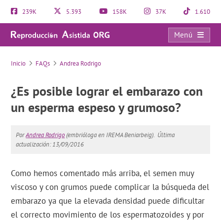
239K
5.393
158K
37K
1.610
Menú
FAQs
Inicio
FAQs
Andrea Rodrigo
¿Es posible lograr el embarazo con
un esperma espeso y grumoso?
Por
Andrea Rodrigo
(embrióloga en IREMA Beniarbeig).
Última
actualización: 13/09/2016
Como hemos comentado más arriba, el semen muy
viscoso y con grumos puede complicar la búsqueda del
embarazo ya que la elevada densidad puede dificultar
el correcto movimiento de los espermatozoides y por