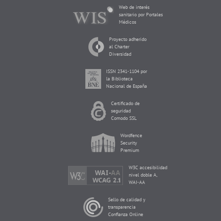
Web de interés
sanitario por Portales
Médicos
Proyecto adherido
al Charter
Diversidad
ISSN 2341-1104 por
la Biblioteca
Nacional de España
Certificado de
seguridad
Comodo SSL
Wordfence
Security
Premium
W3C accesibilidad
nivel doble A,
WAI-AA
Sello de calidad y
transparencia
Confianza Online