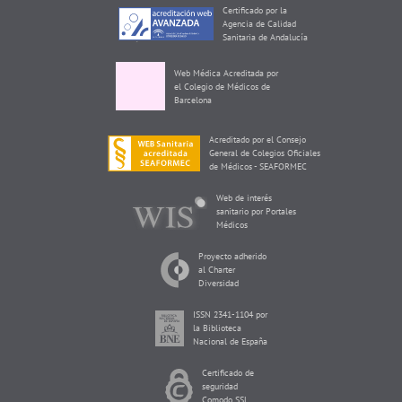
Certificado por la
Agencia de Calidad
Sanitaria de Andalucía
Web Médica Acreditada por
el Colegio de Médicos de
Barcelona
Acreditado por el Consejo
General de Colegios Oficiales
de Médicos - SEAFORMEC
Web de interés
sanitario por Portales
Médicos
Proyecto adherido
al Charter
Diversidad
ISSN 2341-1104 por
la Biblioteca
Nacional de España
Certificado de
seguridad
Comodo SSL