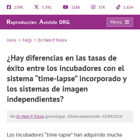
239K
5.391
158K
37K
1.654
Menú
FAQs
Inicio
FAQs
Dr. Mark P. Trolice
¿Hay diferencias en las tasas de
éxito entre los incubadores con el
sistema “time-lapse” incorporado y
los sistemas de imagen
independientes?
Por
Dr. Mark P. Trolice
(ginecólogo).
Última actualización: 03/09/2018
Los incubadores “time-lapse” han adquirido mucha