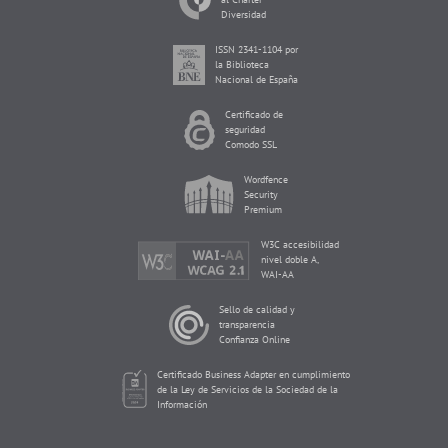
Diversidad
ISSN 2341-1104 por
la Biblioteca
Nacional de España
Certificado de
seguridad
Comodo SSL
Wordfence
Security
Premium
W3C accesibilidad
nivel doble A,
WAI-AA
Sello de calidad y
transparencia
Confianza Online
Certificado Business Adapter en cumplimiento
de la Ley de Servicios de la Sociedad de la
Información