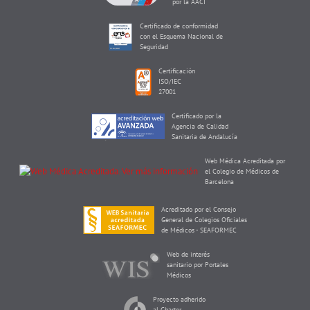
por la AACI
Certificado de conformidad
con el Esquema Nacional de
Seguridad
Certificación
ISO/IEC
27001
Certificado por la
Agencia de Calidad
Sanitaria de Andalucía
Web Médica Acreditada por
el Colegio de Médicos de
Barcelona
Acreditado por el Consejo
General de Colegios Oficiales
de Médicos - SEAFORMEC
Web de interés
sanitario por Portales
Médicos
Proyecto adherido
al Charter