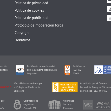
Política de privacidad
Política de cookies
Política de publicidad
Protocolo de moderación foros
Copyright
Donativos
tenido
Certificado de conformidad
Certificación
editada
con el Esquema Nacional de
ISO/IEC
I
Seguridad
27001
Web Médica Acreditada por
Acreditado por el Consejo
el Colegio de Médicos de
General de Colegios Oficiales
Barcelona
de Médicos - SEAFORMEC
 por
Certificado de
Wordfence
seguridad
Security
paña
Comodo SSL
Premium