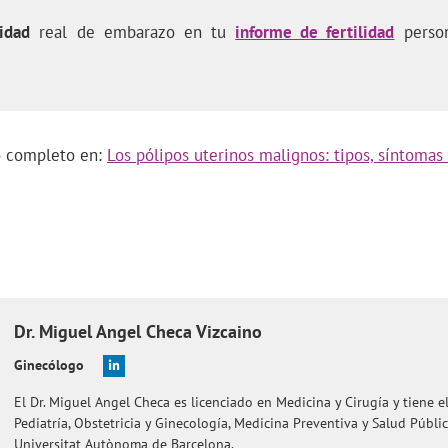
idad
real de embarazo en tu
informe de fertilidad
person
lo completo en:
Los pólipos uterinos malignos: tipos, síntomas
Dr.
Miguel Angel
Checa Vizcaino
Ginecólogo
El Dr. Miguel Angel Checa es licenciado en Medicina y Cirugía y tiene 
Pediatría, Obstetricia y Ginecología, Medicina Preventiva y Salud Públic
Universitat Autònoma de Barcelona.