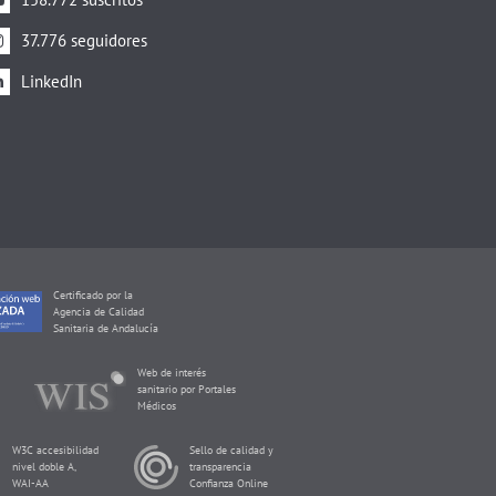
37.776 seguidores
LinkedIn
Certificado por la
Agencia de Calidad
Sanitaria de Andalucía
Web de interés
sanitario por Portales
Médicos
W3C accesibilidad
Sello de calidad y
nivel doble A,
transparencia
WAI-AA
Confianza Online