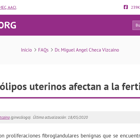
EC, AACI
.
239K
138
FAQs
Inicio
FAQs
Dr. Miguel Angel Checa Vizcaino
ólipos uterinos afectan a la fert
zcaino
(ginecólogo).
Última actualización: 18/05/2020
on proliferaciones fibroglandulares benignas que se encuentr