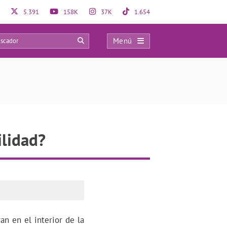
5.391
158K
37K
1.654
Menú
0
ilidad?
an en el interior de la