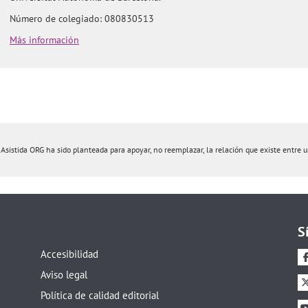
Número de colegiado: 080830513
Más información
istida ORG ha sido planteada para apoyar, no reemplazar, la relación que existe entre un 
S
Accesibilidad
Aviso legal
Política de calidad editorial