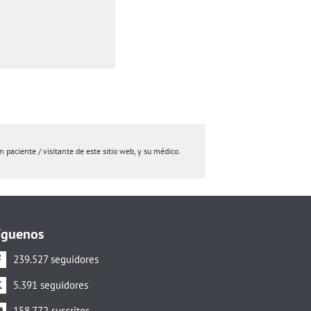
paciente / visitante de este sitio web, y su médico.
íguenos
239.527 seguidores
5.391 seguidores
158.772 suscritos