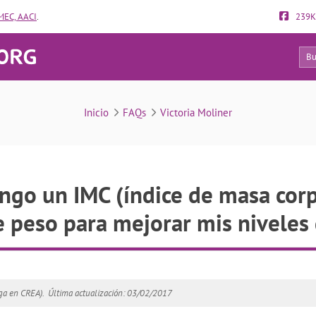
EC, AACI
.
239K
138
FAQs
Inicio
FAQs
Victoria Moliner
ngo un IMC (índice de masa corp
e peso para mejorar mis niveles 
ga en CREA).
Última actualización: 03/02/2017