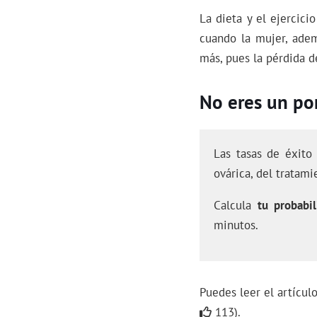
La dieta y el ejercic
cuando la mujer, adem
más, pues la pérdida d
No eres un por
Las tasas de éxito
ovárica, del tratami
Calcula
tu probabil
minutos.
Puedes leer el artícu
113).