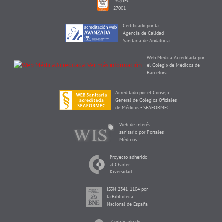
ISO/IEC
27001
Certificado por la
Agencia de Calidad
Sanitaria de Andalucía
Web Médica Acreditada por
el Colegio de Médicos de
Barcelona
Acreditado por el Consejo
General de Colegios Oficiales
de Médicos - SEAFORMEC
Web de interés
sanitario por Portales
Médicos
Proyecto adherido
al Charter
Diversidad
ISSN 2341-1104 por
la Biblioteca
Nacional de España
Certificado de