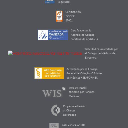
Seguridad
Certificación
ISO/IEC
27001
Certificado por la
Agencia de Calidad
Sanitaria de Andalucía
Web Médica Acreditada por
el Colegio de Médicos de
Barcelona
Acreditado por el Consejo
General de Colegios Oficiales
de Médicos - SEAFORMEC
Web de interés
sanitario por Portales
Médicos
Proyecto adherido
al Charter
Diversidad
ISSN 2341-1104 por