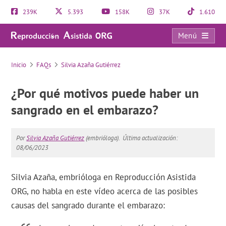
239K
5.393
158K
37K
1.610
Menú
FAQs
Inicio
FAQs
Silvia Azaña Gutiérrez
¿Por qué motivos puede haber un
sangrado en el embarazo?
Por
Silvia Azaña Gutiérrez
(embrióloga).
Última actualización:
08/06/2023
Silvia Azaña, embrióloga en Reproducción Asistida
ORG, no habla en este vídeo acerca de las posibles
causas del sangrado durante el embarazo: