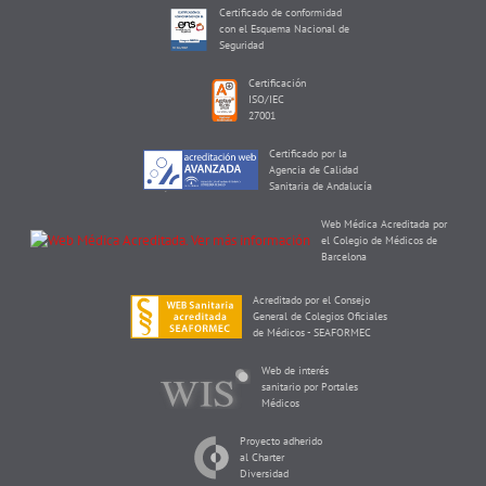
Certificado de conformidad
con el Esquema Nacional de
Seguridad
Certificación
ISO/IEC
27001
Certificado por la
Agencia de Calidad
Sanitaria de Andalucía
Web Médica Acreditada por
el Colegio de Médicos de
Barcelona
Acreditado por el Consejo
General de Colegios Oficiales
de Médicos - SEAFORMEC
Web de interés
sanitario por Portales
Médicos
Proyecto adherido
al Charter
Diversidad