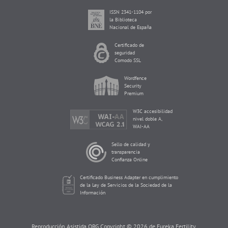
ISSN 2341-1104 por
la Biblioteca
Nacional de España
Certificado de
seguridad
Comodo SSL
Wordfence
Security
Premium
W3C accesibilidad
nivel doble A,
WAI-AA
Sello de calidad y
transparencia
Confianza Online
Certificado Business Adapter en cumplimiento
de la Ley de Servicios de la Sociedad de la
Información
Reproducción Asistida ORG Copyright © 2026 de Eureka Fertility.