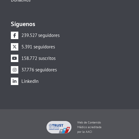
Síguenos
239.527 seguidores
5.391 seguidores
158.772 suscritos
37.776 seguidores
LinkedIn
Web de Contenido
Médico acreditada
por la AACI