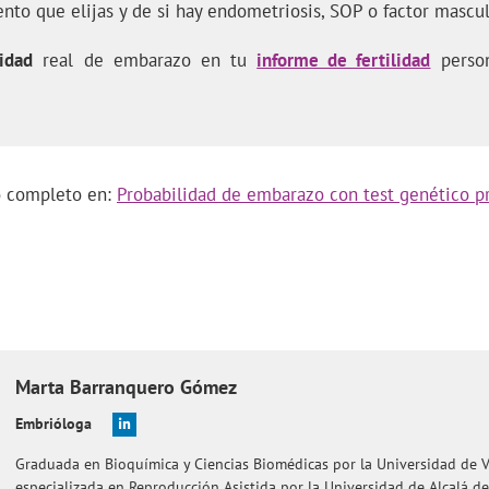
ento que elijas y de si hay endometriosis, SOP o factor mascul
idad
real de embarazo en tu
informe de fertilidad
person
lo completo en:
Probabilidad de embarazo con test genético p
Marta
Barranquero Gómez
Embrióloga
Graduada en Bioquímica y Ciencias Biomédicas por la Universidad de V
especializada en Reproducción Asistida por la Universidad de Alcalá d