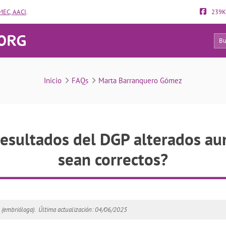
EC, AACI
.
239K
138
FAQs
Inicio
FAQs
Marta Barranquero Gómez
resultados del DGP alterados au
sean correctos?
(embrióloga).
Última actualización: 04/06/2025