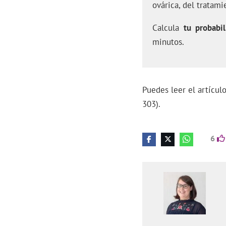
ovárica, del tratami
Calcula
tu probabil
minutos.
Puedes leer el artícu
303).
6