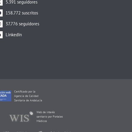
5.391 seguidores
158.772 suscritos
37.776 seguidores
LinkedIn
Certificado por la
Agencia de Calidad
Sanitaria de Andalucía
Web de interés
sanitario por Portales
Médicos