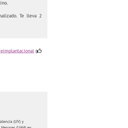
ino.
alizado. Te lleva 2
reimplantacional
(
alencia (UV) y
e Henares (UAH) en