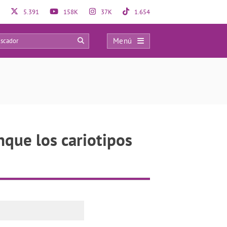
5.391
158K
37K
1.654
Menú
0
nque los cariotipos