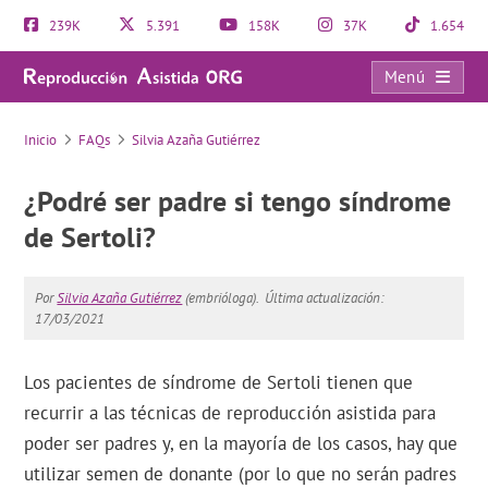
239K
5.391
158K
37K
1.654
Menú
FAQs
Inicio
FAQs
Silvia Azaña Gutiérrez
¿Podré ser padre si tengo síndrome
de Sertoli?
Por
Silvia Azaña Gutiérrez
(embrióloga).
Última actualización:
17/03/2021
Los pacientes de síndrome de Sertoli tienen que
recurrir a las técnicas de reproducción asistida para
poder ser padres y, en la mayoría de los casos, hay que
utilizar semen de donante (por lo que no serán padres