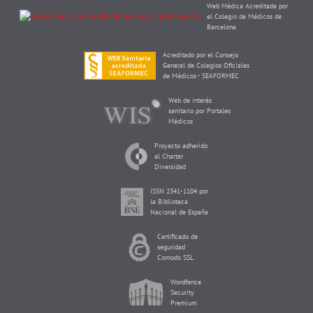
Web Médica Acreditada por
el Colegio de Médicos de
Barcelona
Acreditado por el Consejo
General de Colegios Oficiales
de Médicos - SEAFORMEC
Web de interés
sanitario por Portales
Médicos
Proyecto adherido
al Charter
Diversidad
ISSN 2341-1104 por
la Biblioteca
Nacional de España
Certificado de
seguridad
Comodo SSL
Wordfence
Security
Premium