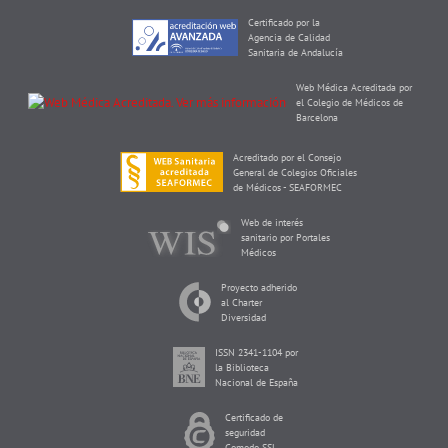
Certificado por la
Agencia de Calidad
Sanitaria de Andalucía
Web Médica Acreditada por
el Colegio de Médicos de
Barcelona
Acreditado por el Consejo
General de Colegios Oficiales
de Médicos - SEAFORMEC
Web de interés
sanitario por Portales
Médicos
Proyecto adherido
al Charter
Diversidad
ISSN 2341-1104 por
la Biblioteca
Nacional de España
Certificado de
seguridad
Comodo SSL