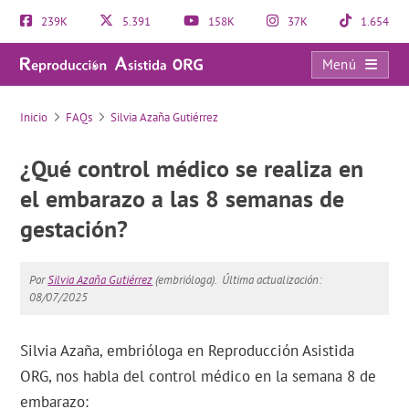
239K
5.391
158K
37K
1.654
Menú
FAQs
Inicio
FAQs
Silvia Azaña Gutiérrez
¿Qué control médico se realiza en
el embarazo a las 8 semanas de
gestación?
Por
Silvia Azaña Gutiérrez
(embrióloga).
Última actualización:
08/07/2025
Silvia Azaña, embrióloga en Reproducción Asistida
ORG, nos habla del control médico en la semana 8 de
embarazo: