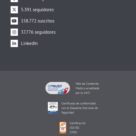
5.391 seguidores
158.772 suscritos
37.776 seguidores
LinkedIn
Web de Contenido
Médico acreditada
por la AACI
Certificado de conformidad
con el Esquema Nacional de
Seguridad
Certificación
ISO/IEC
27001