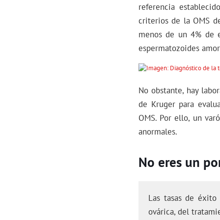
referencia establecid
criterios de la OMS d
menos de un 4% de e
espermatozoides amorf
No obstante, hay labora
de Kruger para evalua
OMS. Por ello, un var
anormales.
No eres un por
Las tasas de éxito
ovárica, del tratami