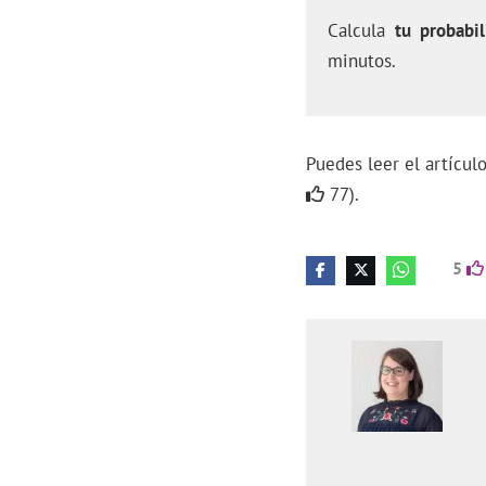
Calcula
tu probabil
minutos.
Puedes leer el artícu
77).
5