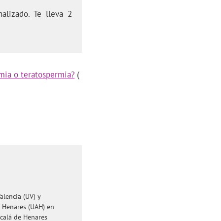
alizado. Te lleva 2
mia o teratospermia?
(
alencia (UV) y
e Henares (UAH) en
lcalá de Henares