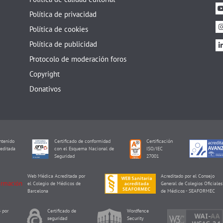
Política de privacidad
Política de cookies
Política de publicidad
Protocolo de moderación foros
Copyright
Donativos
tenido
Certificado de conformidad
Certificación
editada
con el Esquema Nacional de
ISO/IEC
I
Seguridad
27001
Web Médica Acreditada por
Acreditado por el Consejo
el Colegio de Médicos de
General de Colegios Oficiales
Barcelona
de Médicos - SEAFORMEC
 por
Certificado de
Wordfence
seguridad
Security