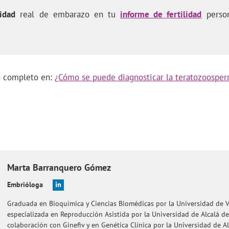
idad
real de embarazo en tu
informe de fertilidad
person
lo completo en:
¿Cómo se puede diagnosticar la teratozoosper
Marta
Barranquero Gómez
Embrióloga
Graduada en Bioquímica y Ciencias Biomédicas por la Universidad de V
especializada en Reproducción Asistida por la Universidad de Alcalá d
colaboración con Ginefiv y en Genética Clínica por la Universidad de A