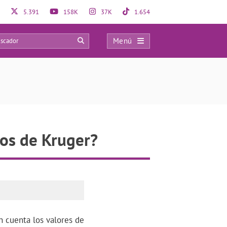
5.391
158K
37K
1.654
Menú
0
ios de Kruger?
n cuenta los valores de