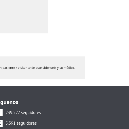
paciente / visitante de este sitio web, y su médico.
íguenos
239.527 seguidores
5.391 seguidores