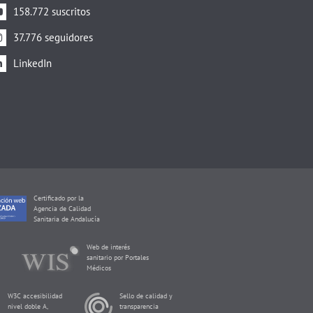
158.772 suscritos
37.776 seguidores
LinkedIn
Certificado por la
Agencia de Calidad
Sanitaria de Andalucía
Web de interés
sanitario por Portales
Médicos
W3C accesibilidad
Sello de calidad y
nivel doble A,
transparencia