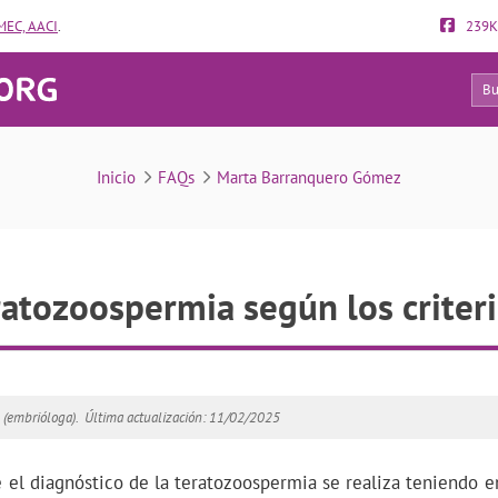
EC, AACI
.
239K
138
FAQs
Inicio
FAQs
Marta Barranquero Gómez
ratozoospermia según los criter
(embrióloga).
Última actualización: 11/02/2025
 el diagnóstico de la teratozoospermia se realiza teniendo e