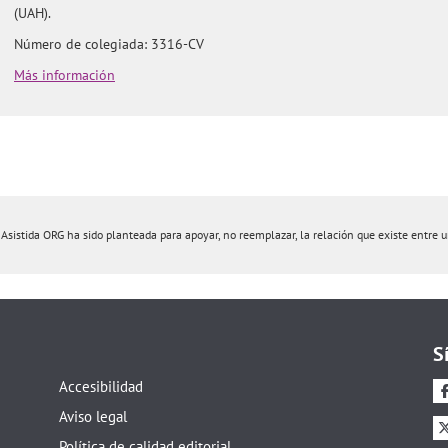
(UAH).
Número de colegiada: 3316-CV
Más información
istida ORG ha sido planteada para apoyar, no reemplazar, la relación que existe entre un 
S
Accesibilidad
Aviso legal
Política de calidad editorial