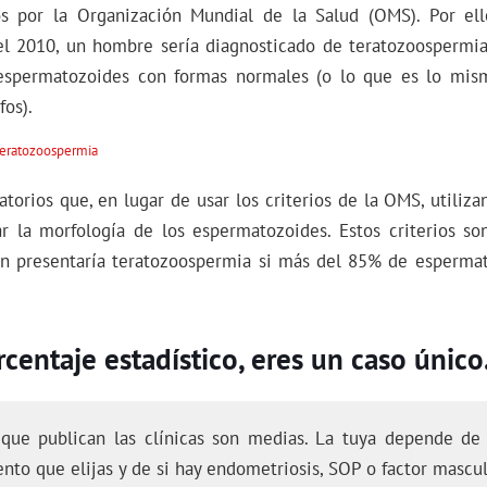
os por la Organización Mundial de la Salud (OMS). Por el
el 2010, un hombre sería diagnosticado de teratozoospermi
spermatozoides con formas normales (o lo que es lo mi
os).
torios que, en lugar de usar los criterios de la OMS, utilizan
r la morfología de los espermatozoides. Estos criterios so
ón presentaría teratozoospermia si más del 85% de esperma
centaje estadístico, eres un caso único
 que publican las clínicas son medias. La tuya depende de 
ento que elijas y de si hay endometriosis, SOP o factor mascul