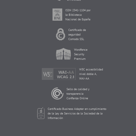
ISSN 2341-1104 por
la Biblioteca
Nacional de España
Certificado de
seguridad
Comodo SSL
Wordfence
Security
Premium
W3C accesibilidad
nivel doble A,
WAI-AA
Sello de calidad y
transparencia
Confianza Online
Certificado Business Adapter en cumplimiento
de la Ley de Servicios de la Sociedad de la
Información