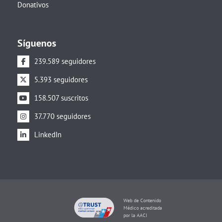
Donativos
Síguenos
239.589 seguidores
5.393 seguidores
158.507 suscritos
37.770 seguidores
LinkedIn
Web de Contenido
Médico acreditada
por la AACI