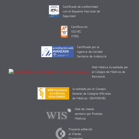
Certificado de conformidad
con el Esquema Nacional de
Seguridad
Certificación
ISO/IEC
27001
Certificado por la
Agencia de Calidad
Sanitaria de Andalucía
Web Médica Acreditada por
el Colegio de Médicos de
Barcelona
Acreditado por el Consejo
General de Colegios Oficiales
de Médicos - SEAFORMEC
Web de interés
sanitario por Portales
Médicos
Proyecto adherido
al Charter
Diversidad