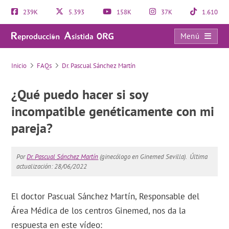
239K
5.393
158K
37K
1.610
Menú
FAQs
Inicio
FAQs
Dr. Pascual Sánchez Martín
¿Qué puedo hacer si soy
incompatible genéticamente con mi
pareja?
Por
Dr. Pascual Sánchez Martín
(ginecólogo en Ginemed Sevilla).
Última
actualización: 28/06/2022
El doctor Pascual Sánchez Martín, Responsable del
Área Médica de los centros Ginemed, nos da la
respuesta en este vídeo: