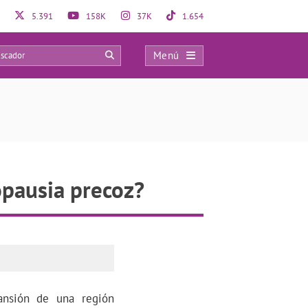
5.391
158K
37K
1.654
Menú
0
opausia precoz?
ansión de una región