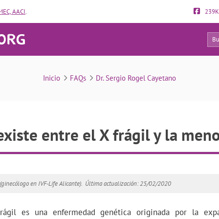
EC, AACI
.
239K
138
FAQs
Inicio
FAQs
Dr. Sergio Rogel Cayetano
xiste entre el X frágil y la men
(ginecólogo en IVF-Life Alicante).
Última actualización: 25/02/2020
rágil es una enfermedad genética originada por la exp