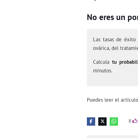
No eres un por
Las tasas de éxito
ovárica, del tratami
Calcula
tu probabil
minutos.
Puedes leer el artícu
8