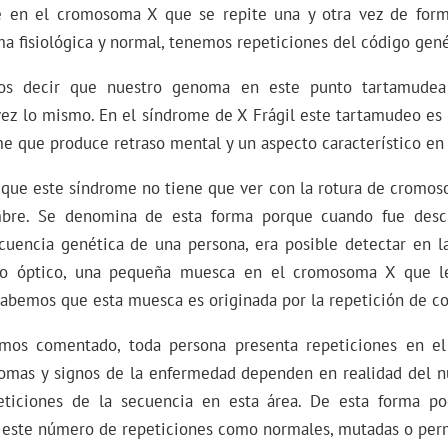
 en el cromosoma X que se repite una y otra vez de form
ma fisiológica y normal, tenemos repeticiones del código gené
os decir que nuestro genoma en este punto tartamudea d
vez lo mismo. En el síndrome de X Frágil este tartamudeo es
e que produce retraso mental y un aspecto característico en 
r que este síndrome no tiene que ver con la rotura de cromos
bre. Se denomina de esta forma porque cuando fue descu
cuencia genética de una persona, era posible detectar en l
pio óptico, una pequeña muesca en el cromosoma X que 
 sabemos que esta muesca es originada por la repetición de c
mos comentado, toda persona presenta repeticiones en el 
tomas y signos de la enfermedad dependen en realidad del 
ticiones de la secuencia en esta área. De esta forma pod
e este número de repeticiones como normales, mutadas o per