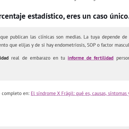
centaje estadístico, eres un caso único
 que publican las clínicas son medias. La tuya depende de 
ento que elijas y de si hay endometriosis, SOP o factor mascul
idad
real de embarazo en tu
informe de fertilidad
person
lo completo en:
El síndrome X Frágil: qué es, causas, síntomas