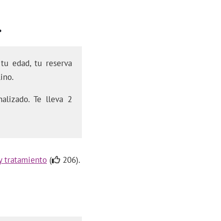
.
tu edad, tu reserva
ino.
alizado. Te lleva 2
 y tratamiento
(
206).