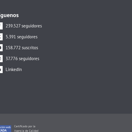
íguenos
239.527 seguidores
5.391 seguidores
158.772 suscritos
37.776 seguidores
LinkedIn
Certificado por la
Agencia de Calidad