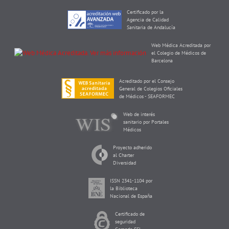
Certificado por la
Agencia de Calidad
Sanitaria de Andalucía
Web Médica Acreditada por
el Colegio de Médicos de
Barcelona
Acreditado por el Consejo
General de Colegios Oficiales
de Médicos - SEAFORMEC
Web de interés
sanitario por Portales
Médicos
Proyecto adherido
al Charter
Diversidad
ISSN 2341-1104 por
la Biblioteca
Nacional de España
Certificado de
seguridad