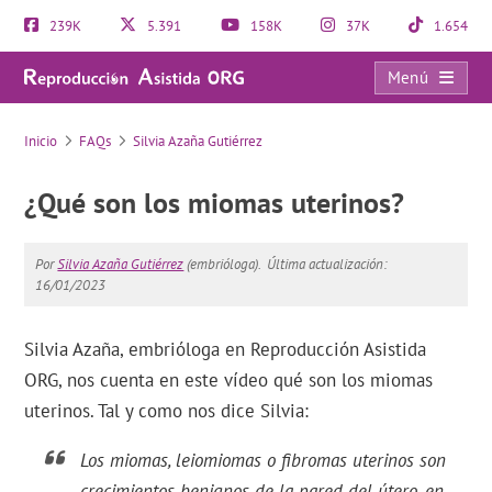
239K
5.391
158K
37K
1.654
Menú
FAQs
Inicio
FAQs
Silvia Azaña Gutiérrez
¿Qué son los miomas uterinos?
Por
Silvia Azaña Gutiérrez
(embrióloga).
Última actualización:
16/01/2023
Silvia Azaña, embrióloga en Reproducción Asistida
ORG, nos cuenta en este vídeo qué son los miomas
uterinos. Tal y como nos dice Silvia:
Los miomas, leiomiomas o fibromas uterinos son
crecimientos benignos de la pared del útero, en