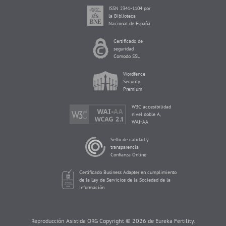
ISSN 2341-1104 por
la Biblioteca
Nacional de España
Certificado de
seguridad
Comodo SSL
Wordfence
Security
Premium
W3C accesibilidad
nivel doble A,
WAI-AA
Sello de calidad y
transparencia
Confianza Online
Certificado Business Adapter en cumplimiento
de la Ley de Servicios de la Sociedad de la
Información
Reproducción Asistida ORG Copyright © 2026 de Eureka Fertility.