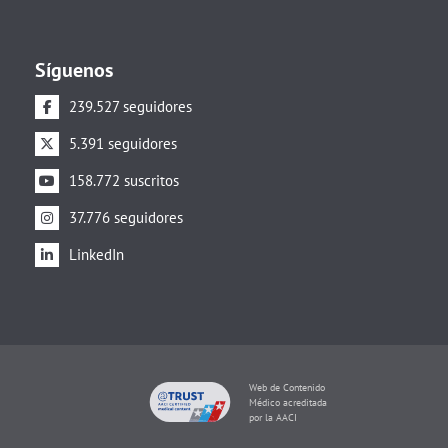
Síguenos
239.527 seguidores
5.391 seguidores
158.772 suscritos
37.776 seguidores
LinkedIn
Web de Contenido
Médico acreditada
por la AACI