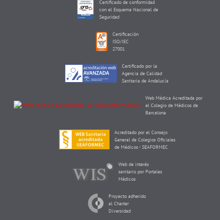
Certificado de conformidad
con el Esquema Nacional de
Seguridad
Certificación
ISO/IEC
27001
Certificado por la
Agencia de Calidad
Sanitaria de Andalucía
Web Médica Acreditada por
el Colegio de Médicos de
Barcelona
Acreditado por el Consejo
General de Colegios Oficiales
de Médicos - SEAFORMEC
Web de interés
sanitario por Portales
Médicos
Proyecto adherido
al Charter
Diversidad