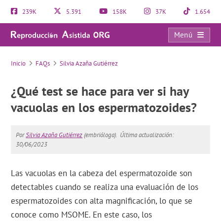
239K
5.391
158K
37K
1.654
Menú
FAQs
Inicio
FAQs
Silvia Azaña Gutiérrez
¿Qué test se hace para ver si hay
vacuolas en los espermatozoides?
Por
Silvia Azaña Gutiérrez
(embrióloga).
Última actualización:
30/06/2023
Las vacuolas en la cabeza del espermatozoide son
detectables cuando se realiza una evaluación de los
espermatozoides con alta magnificación, lo que se
conoce como MSOME. En este caso, los