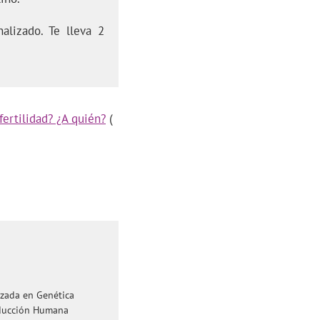
alizado. Te lleva 2
ertilidad? ¿A quién?
(
izada en Genética
roducción Humana