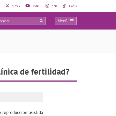
5.393
158K
37K
1.610
Menú
0
ínica de fertilidad?
e reproducción asistida