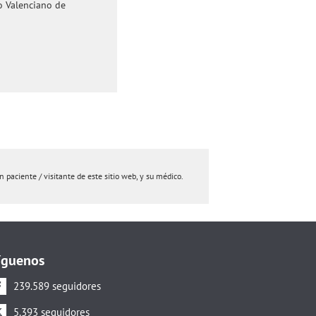
to Valenciano de
paciente / visitante de este sitio web, y su médico.
íguenos
239.589 seguidores
5.393 seguidores