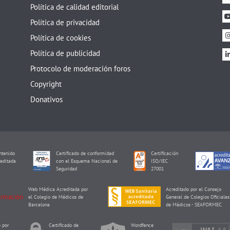
Política de calidad editorial
Política de privacidad
Política de cookies
Política de publicidad
Protocolo de moderación foros
Copyright
Donativos
tenido
Certificado de conformidad
Certificación
editada
con el Esquema Nacional de
ISO/IEC
I
Seguridad
27001
Web Médica Acreditada por
Acreditado por el Consejo
el Colegio de Médicos de
General de Colegios Oficiales
Barcelona
de Médicos - SEAFORMEC
 por
Certificado de
Wordfence