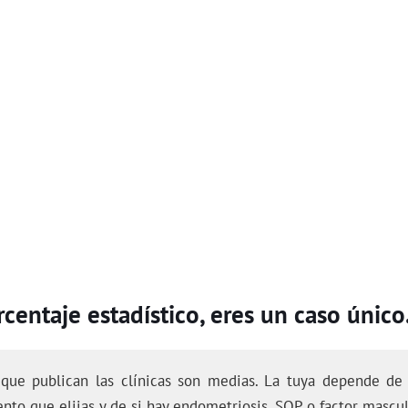
centaje estadístico, eres un caso único
 que publican las clínicas son medias. La tuya depende de 
ento que elijas y de si hay endometriosis, SOP o factor mascul