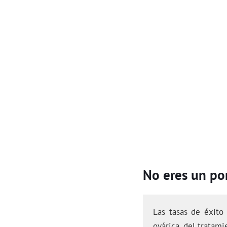
No eres un por
Las tasas de éxito
ovárica, del tratami