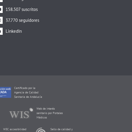
158.507 suscritos
37.770 seguidores
LinkedIn
Certificado por la
Agencia de Calidad
Sanitaria de Andalucía
Web de interés
sanitario por Portales
Médicos
W3C accesibilidad
Sello de calidad y