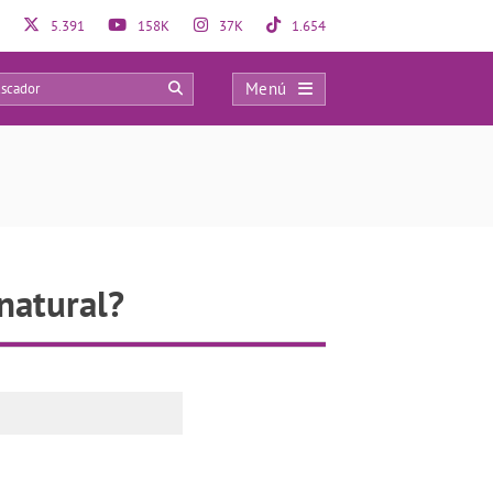
5.391
158K
37K
1.654
Menú
0
natural?