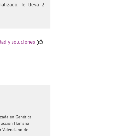
alizado. Te lleva 2
dad y soluciones
(
izada en Genética
roducción Humana
to Valenciano de