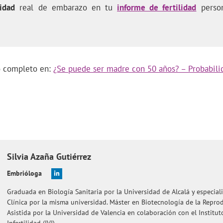
idad
real de embarazo en tu
informe de fertilidad
person
lo completo en:
¿Se puede ser madre con 50 años? – Probabili
Silvia
Azaña Gutiérrez
Embrióloga
Graduada en Biología Sanitaria por la Universidad de Alcalá y especial
Clínica por la misma universidad. Máster en Biotecnología de la Rep
Asistida por la Universidad de Valencia en colaboración con el Institu
Infertilidad (IVI).