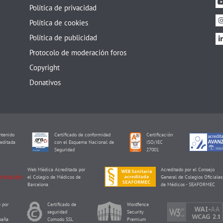
Política de privacidad
Política de cookies
Política de publicidad
Protocolo de moderación foros
Copyright
Donativos
tenido
Certificado de conformidad
Certificación
editada
con el Esquema Nacional de
ISO/IEC
I
Seguridad
27001
Web Médica Acreditada por
Acreditado por el Consejo
el Colegio de Médicos de
General de Colegios Oficiales
Barcelona
de Médicos - SEAFORMEC
 por
Certificado de
Wordfence
seguridad
Security
paña
Comodo SSL
Premium