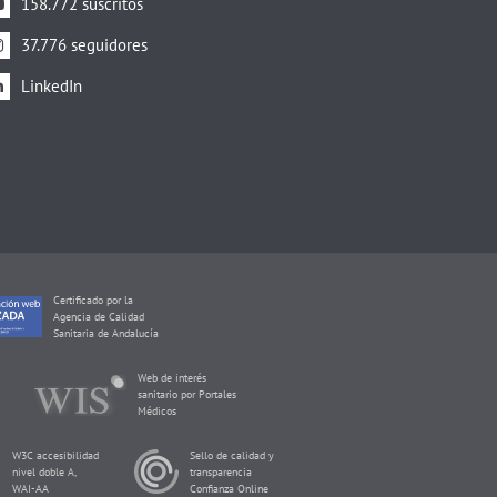
158.772 suscritos
37.776 seguidores
LinkedIn
Certificado por la
Agencia de Calidad
Sanitaria de Andalucía
Web de interés
sanitario por Portales
Médicos
W3C accesibilidad
Sello de calidad y
nivel doble A,
transparencia
WAI-AA
Confianza Online