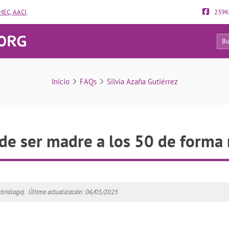
EC, AACI
.
239K
138
FAQs
Inicio
FAQs
Silvia Azaña Gutiérrez
de ser madre a los 50 de forma 
brióloga).
Última actualización: 06/05/2025