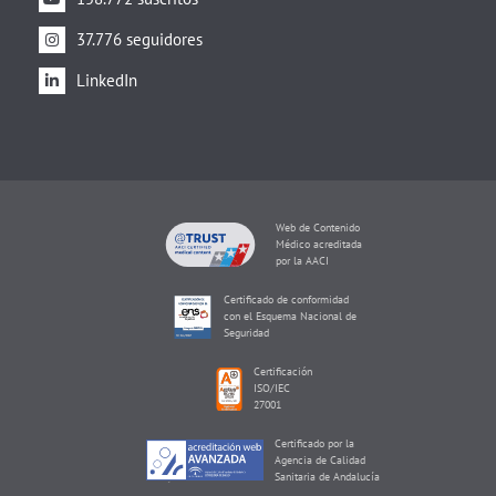
37.776 seguidores
LinkedIn
Web de Contenido
Médico acreditada
por la AACI
Certificado de conformidad
con el Esquema Nacional de
Seguridad
Certificación
ISO/IEC
27001
Certificado por la
Agencia de Calidad
Sanitaria de Andalucía