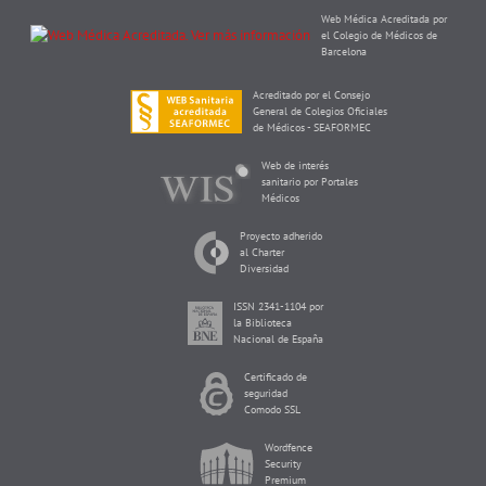
Web Médica Acreditada por
el Colegio de Médicos de
Barcelona
Acreditado por el Consejo
General de Colegios Oficiales
de Médicos - SEAFORMEC
Web de interés
sanitario por Portales
Médicos
Proyecto adherido
al Charter
Diversidad
ISSN 2341-1104 por
la Biblioteca
Nacional de España
Certificado de
seguridad
Comodo SSL
Wordfence
Security
Premium