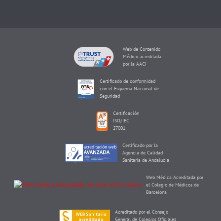
Web de Contenido
Médico acreditada
por la AACI
Certificado de conformidad
con el Esquema Nacional de
Seguridad
Certificación
ISO/IEC
27001
Certificado por la
Agencia de Calidad
Sanitaria de Andalucía
Web Médica Acreditada por
el Colegio de Médicos de
Barcelona
Acreditado por el Consejo
General de Colegios Oficiales