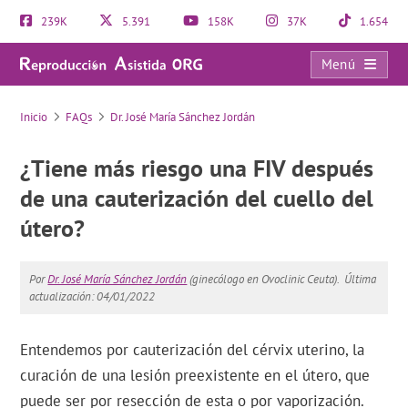
239K
5.391
158K
37K
1.654
Menú
FAQs
Inicio
FAQs
Dr. José María Sánchez Jordán
¿Tiene más riesgo una FIV después
de una cauterización del cuello del
útero?
Por
Dr. José María Sánchez Jordán
(ginecólogo en Ovoclinic Ceuta).
Última
actualización: 04/01/2022
Entendemos por cauterización del cérvix uterino, la
curación de una lesión preexistente en el útero, que
puede ser por resección de esta o por vaporización.