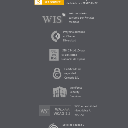
de Médicos - SEAFORMEC
Web de interés
sanitario por Portales
Médicos
Proyecto adherido
al Charter
Diversidad
ISSN 2341-1104 por
la Biblioteca
Nacional de España
Certificado de
seguridad
Comodo SSL
Wordfence
Security
Premium
W3C accesibilidad
nivel doble A,
WAI-AA
Sello de calidad y