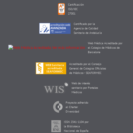
Certificación
ISO/IEC
27001
Certificado por la
Agencia de Calidad
Sanitaria de Andalucía
Web Médica Acreditada por
el Colegio de Médicos de
Barcelona
Acreditado por el Consejo
General de Colegios Oficiales
de Médicos - SEAFORMEC
Web de interés
sanitario por Portales
Médicos
Proyecto adherido
al Charter
Diversidad
ISSN 2341-1104 por
la Biblioteca
Nacional de España