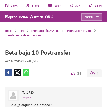
239K
5.391
158K
37K
1.654
Menú
Beta baja 10 Postransfer
Inicio
Foro
Reproducción Asistida
Fecundación in vitro
Transferencia de embriones
Beta baja 10 Postransfer
Actualizado el 23/09/2025
26
5
Tati1720
Ver perfil
Hola, ¿a alguien le a pasado?