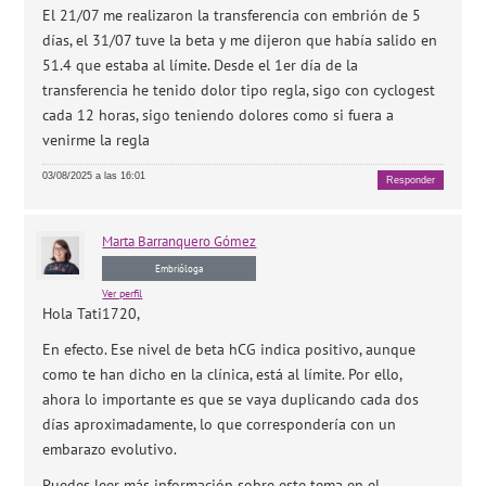
El 21/07 me realizaron la transferencia con embrión de 5
días, el 31/07 tuve la beta y me dijeron que había salido en
51.4 que estaba al límite. Desde el 1er día de la
transferencia he tenido dolor tipo regla, sigo con cyclogest
cada 12 horas, sigo teniendo dolores como si fuera a
venirme la regla
03/08/2025 a las 16:01
Responder
Marta
Barranquero Gómez
Embrióloga
Ver perfil
Hola Tati1720,
En efecto. Ese nivel de beta hCG indica positivo, aunque
como te han dicho en la clínica, está al límite. Por ello,
ahora lo importante es que se vaya duplicando cada dos
días aproximadamente, lo que correspondería con un
embarazo evolutivo.
Puedes leer más información sobre este tema en el