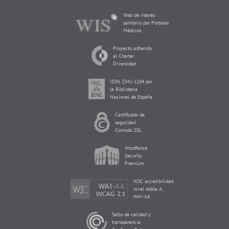
Web de interés
sanitario por Portales
Médicos
Proyecto adherido
al Charter
Diversidad
ISSN 2341-1104 por
la Biblioteca
Nacional de España
Certificado de
seguridad
Comodo SSL
Wordfence
Security
Premium
W3C accesibilidad
nivel doble A,
WAI-AA
Sello de calidad y
transparencia