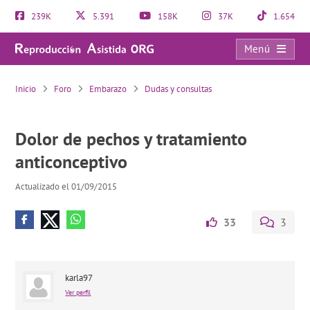
239K
5.391
158K
37K
1.654
Menú
Dolor de pechos y tratamiento anticonceptivo
Inicio
Foro
Embarazo
Dudas y consultas
Dolor de pechos y tratamiento
anticonceptivo
Actualizado el 01/09/2015
33
3
karla97
Ver perfil