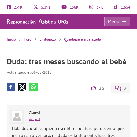
239K
5.391
158K
37K
1.654
Menú
Duda: tres meses buscando el bebé
Inicio
Foro
Embarazo
Quedarse embarazada
Duda: tres meses buscando el bebé
Actualizado el 06/05/2015
25
2
Clauwi
Ver perfil
Hola doctora! No quería escribir en un foro pero siento que
me voy a volver loca, mi duda es la siguiente: hace tres