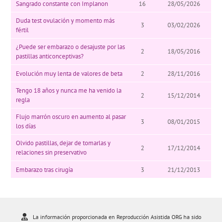
Sangrado constante con Implanon
16
28/05/2026
Duda test ovulación y momento más
3
03/02/2026
fértil
¿Puede ser embarazo o desajuste por las
2
18/05/2016
pastillas anticonceptivas?
Evolución muy lenta de valores de beta
2
28/11/2016
Tengo 18 años y nunca me ha venido la
2
15/12/2014
regla
Flujo marrón oscuro en aumento al pasar
3
08/01/2015
los días
Olvido pastillas, dejar de tomarlas y
2
17/12/2014
relaciones sin preservativo
Embarazo tras cirugía
3
21/12/2013
La información proporcionada en Reproducción Asistida ORG ha sido