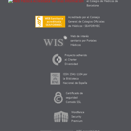
el Colegio de Médicos de
Barcelona
Acreditado por el Consejo
General de Colegios Oficiales
de Médicos - SEAFORMEC
Web de interés
sanitario por Portales
Médicos
Proyecto adherido
al Charter
Diversidad
ISSN 2341-1104 por
la Biblioteca
Nacional de España
Certificado de
seguridad
Comodo SSL
Wordfence
Security
Premium