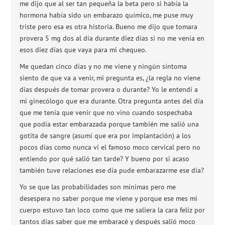
me dijo que al ser tan pequeña la beta pero si había la
hormona había sido un embarazo químico, me puse muy
triste pero esa es otra historia. Bueno me dijo que tomara
provera 5 mg dos al día durante diez días si no me venía en
esos diez días que vaya para mi chequeo.
Me quedan cinco días y no me viene y ningún síntoma
siento de que va a venir, mi pregunta es, ¿la regla no viene
días después de tomar provera o durante? Yo le entendí a
mi ginecólogo que era durante. Otra pregunta antes del día
que me tenía que venir que no vino cuando sospechaba
que podía estar embarazada porque también me salió una
gotita de sangre (asumí que era por implantación) a los
pocos días como nunca vi el famoso moco cervical pero no
entiendo por qué salió tan tarde? Y bueno por si acaso
también tuve relaciones ese día pude embarazarme ese día?
Yo se que las probabilidades son mínimas pero me
desespera no saber porque me viene y porque ese mes mi
cuerpo estuvo tan loco como que me saliera la cara feliz por
tantos días saber que me embaracé y después salió moco