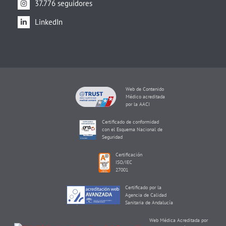
37.776 seguidores
LinkedIn
Web de Contenido
Médico acreditada
por la AACI
Certificado de conformidad
con el Esquema Nacional de
Seguridad
Certificación
ISO/IEC
27001
Certificado por la
Agencia de Calidad
Sanitaria de Andalucía
Web Médica Acreditada por