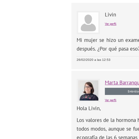
Livin
Ver perfil
Mi mujer se hizo un exame
después. ¿Por qué pasa eso
26/02/2020 a las 12:53
Marta
Barranq
Embriólo
Ver perfil
Hola Livin,
Los valores de la hormona 
todos modos, aunque se fue
ecografía de las 6 semanas 