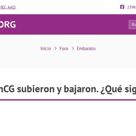
EC, AACI
.
239K
30
 de hCG subieron y bajaron. ¿Qué significa esto?
Inicio
Foro
Embarazo
hCG subieron y bajaron. ¿Qué sig