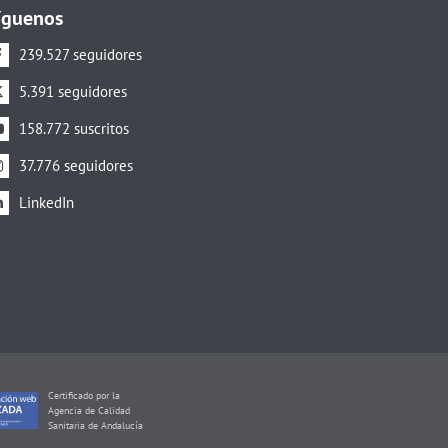
íguenos
239.527 seguidores
5.391 seguidores
158.772 suscritos
37.776 seguidores
LinkedIn
Certificado por la
Agencia de Calidad
Sanitaria de Andalucía