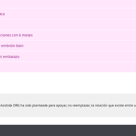
aca
cciones con 6 meses
 embrión bien
del embarazo
istida ORG ha sido planteada para apoyar, no reemplazar, la relación que existe entre un 