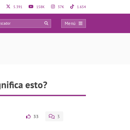
5.391
158K
37K
1.654
Menú
0
nifica esto?
33
3