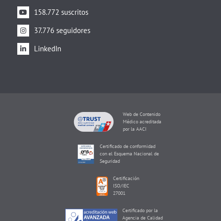
158.772 suscritos
37.776 seguidores
LinkedIn
Web de Contenido
Médico acreditada
por la AACI
Certificado de conformidad
con el Esquema Nacional de
Seguridad
Certificación
ISO/IEC
27001
Certificado por la
Agencia de Calidad