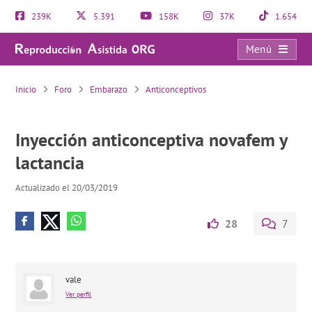
239K
5.391
158K
37K
1.654
Menú
Inyección anticonceptiva novafem y lactancia
Inicio
Foro
Embarazo
Anticonceptivos
Inyección anticonceptiva novafem y
lactancia
Actualizado el 20/03/2019
28
7
vale
Ver perfil