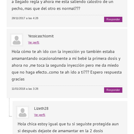
a llegado regla y ahora me esta saliendo calostro de un
pecho, mas que del otro es normal???
28/11/2017 a las 4:26
Responder
Yessicaschlomit
Ver perfil
Hola cómo te ah ido con la inyección yo también estaba
amamantando ocasionalmente a mí bebé la primera dosis y
ahora no ,me toca la segunda inyección pero me da miedo
que no haga efecto..como te ah ido a ti??? Espero respuesta
gracias
11/01/2018 a las 3:26
Responder
Lizeth28
Ver perfil
Hola chica estoy igual que tu si seguiste protegida aun
si después dejaste de amamantar en la 2 dosis