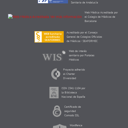
Sanitaria de Andalucía
Web Médica Acreditada por
el Colegio de Médicos de
Barcelona
Acreditado por el Consejo
General de Colegios Oficiales
de Médicos - SEAFORMEC
Web de interés
sanitario por Portales
Médicos
Proyecto adherido
al Charter
Diversidad
ISSN 2341-1104 por
la Biblioteca
Nacional de España
Certificado de
seguridad
Comodo SSL
Wordfence